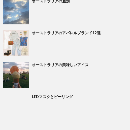
オーストラリアの差別
Shop
Insta
オーストラリアのアパレルブランド12選
Abou
Conta
オーストラリアの美味しいアイス
Priva
Polic
LEDマスクとピーリング