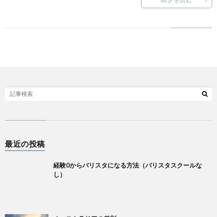
B
H
F
V
S
R
最近の投稿
A
経験0からバリスタになる方法（バリスタスクールな
し）
E
Li