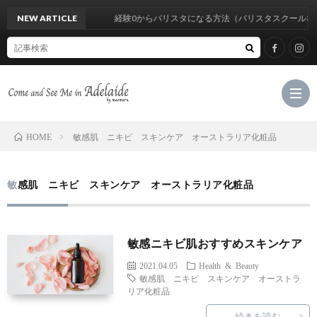
NEW ARTICLE
経験0からバリスタになる方法（バリスタスクールなし
敏感肌 ニキビ スキンケア オーストラリア化粧品
HOME
Hom
敏感肌 ニキビ スキンケア オーストラリア化粧品
Cate
敏感ニキビ肌おすすめスキンケア
M
2021.04.05
Health & Beauty
敏感肌 ニキビ スキンケア オーストラ
C
リア化粧品
続きを読む