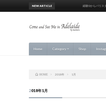
NEW ARTICLE
経験0からバリスタにな
Home
Category
Shop
Insta
Markets
Cafe & Chilling
Beach & Sea
Health & Beauty
Food & Drinks
Vintage & Secondhand
Shops
Road Trip & Drive
Art
Events
Life
2018年
1月
HOME
2018年1月