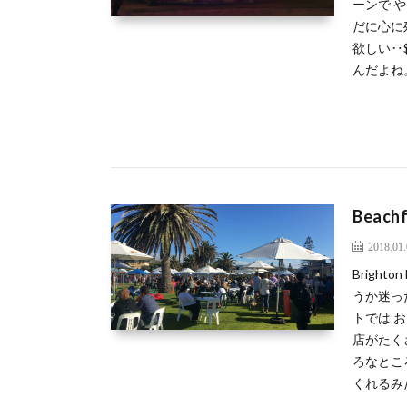
ーンで や
だに心に
欲しい‥
んだよね
Beachf
2018.01
Brigh
うか迷っ
トでは 
店がたく
ろなとこ
くれるみた