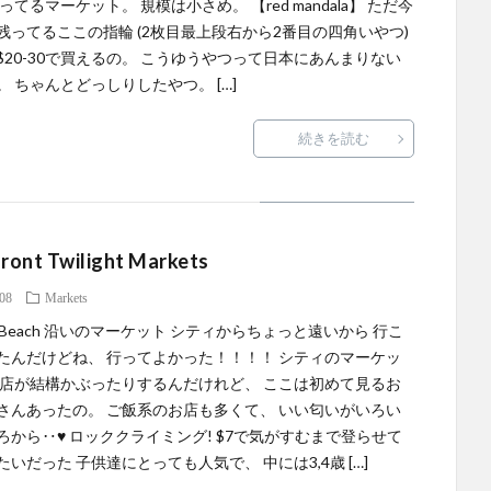
ってるマーケット。 規模は小さめ。 【red mandala】 ただ今
残ってるここの指輪 (2枚目最上段右から2番目の四角いやつ)
$20-30で買えるの。 こうゆうやつって日本にあんまりない
。 ちゃんとどっしりしたやつ。 […]
続きを読む
ront Twilight Markets
.08
Markets
ton Beach 沿いのマーケット シティからちょっと遠いから 行こ
たんだけどね、 行ってよかった！！！！ シティのマーケッ
お店が結構かぶったりするんだけれど、 ここは初めて見るお
さんあったの。 ご飯系のお店も多くて、 いい匂いがいろい
ろから‥♥ ロッククライミング! $7で気がすむまで登らせて
いだった 子供達にとっても人気で、 中には3,4歳 […]