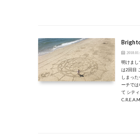
Bright
2018.01
明けまし
は2回目
しまったー
ーチでは
て シテ
C.R.E