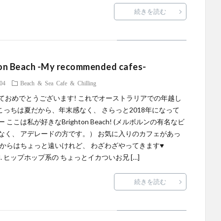
続きを読む
on Beach -My recommended cafes-
.04
Beach & Sea
Cafe & Chilling
ておめでとうございます! これでオーストラリアでの年越し
 こっちは夏だから、年末感なく、 さらっと2018年になって
 ここは私が好きなBrighton Beach! (メルボルンの有名なビ
なく、 アデレードの方です。） お気に入りのカフェがあっ
ィからはちょっと遠いけれど、 わざわざやってきます♥
.A.M. ヒップホップ系の ちょっとイカついお兄 […]
続きを読む