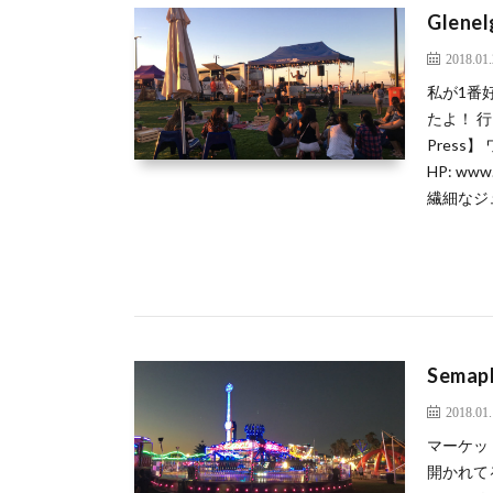
Glenel
2018.01
私が1番好き
たよ！ 行
Press
HP: ww
繊細なジュエ
Semaph
2018.01
マーケッ
開かれてる