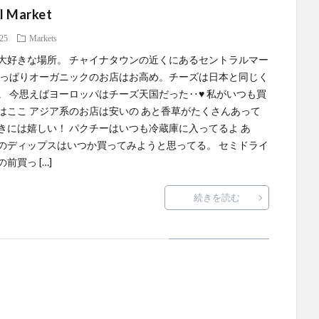
l Market
.25
Markets
大好きな場所。 チャイナタウンの近くにあるセントラルマー
やっぱりオーガニックのお店はお高め。チーズは日本と同じく
。 今思えばヨーロッパはチーズ天国だった‥♥ 私がいつも買
はここ アジア系のお店は安いの あと香草がたくさんあって
きには嬉しい！ パクチーはいつも冷蔵庫に入ってるよ あ
のディップスはいつか買ってみようと思ってる。 セミドライ
前買っ […]
続きを読む