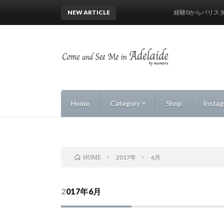
NEW ARTICLE
経験0からバリスタにな
Home
Category
Shop
Insta
Markets
Cafe & Chilling
Beach & Sea
Health & Beauty
Food & Drinks
Vintage & Secondhand
Shops
Road Trip & Drive
Art
Events
Life
2017年
6月
HOME
2017年6月