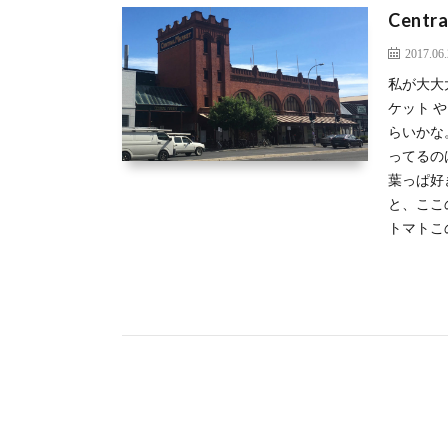
Centra
2017.06
私が大大
ケット 
らいかな
ってるの
葉っぱ好
と、ここ
トマトこの