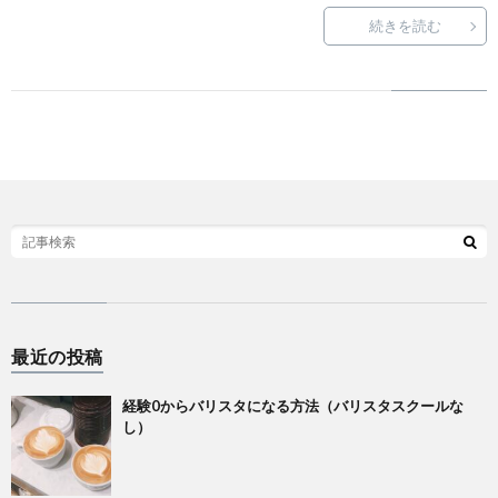
B
続きを読む
H
F
V
S
R
最近の投稿
A
経験0からバリスタになる方法（バリスタスクールな
し）
E
Li