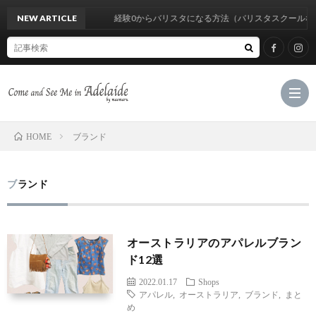
NEW ARTICLE
経験0からバリスタになる方法（バリスタスクールなし
ブランド
HOME
Hom
ブランド
Cate
オーストラリアのアパレルブラン
M
ド12選
2022.01.17
Shops
C
アパレル
,
オーストラリア
,
ブランド
,
まと
め