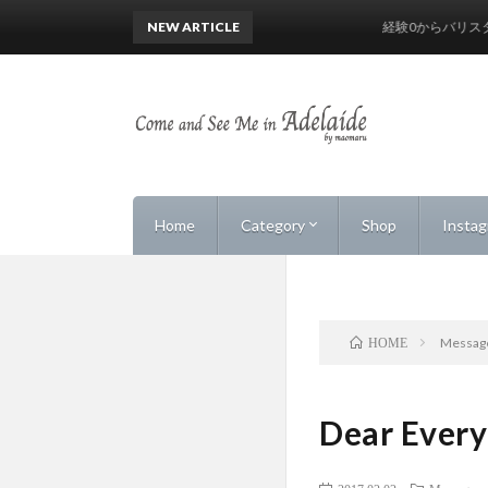
NEW ARTICLE
経験0からバリスタにな
Home
Category
Shop
Insta
Markets
Cafe & Chilling
Beach & Sea
Health & Beauty
Food & Drinks
Vintage & Secondhand
Shops
Road Trip & Drive
Art
Events
Life
Messag
HOME
Dear Ever