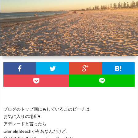
B
H
F
V
S
R
A
ブログのトップ画にもしているこのビーチは
お気に入りの場所♥
E
アデレードと言ったら
Glenelg Beachが有名なんだけど、
Li