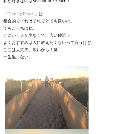
私が好きなのはSemaphore Beach!!!
『
Glenelg Beach
』は
Shop
都会的でそれはそれでとても良いの。
でもこっちはね、
Insta
とにかく人が少なくて、広い砂浜！
よくおすすめは人に教えたくないって言うけど、
Abou
ここは大丈夫。広いから！笑
一生混まない。
Conta
Priva
Polic