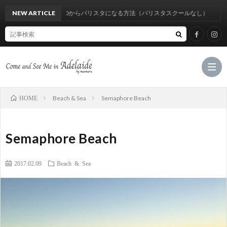
NEW ARTICLE
経験0からバリスタになる方法（バリスタスクールなし）
Beach & Sea
Semaphore Beach
HOME
Hom
Semaphore Beach
Cate
2017.02.09
Beach & Sea
M
C