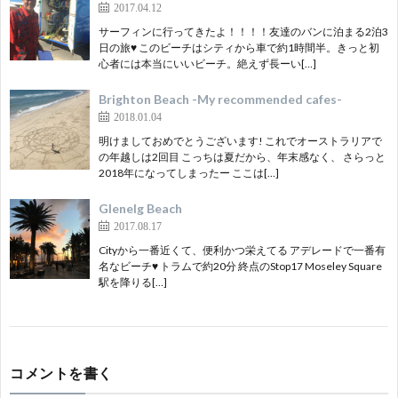
2017.04.12
サーフィンに行ってきたよ！！！！友達のバンに泊まる2泊3
日の旅♥ このビーチはシティから車で約1時間半。きっと初
心者には本当にいいビーチ。絶えず長ーい[…]
Brighton Beach -My recommended cafes-
2018.01.04
明けましておめでとうございます! これでオーストラリアで
の年越しは2回目 こっちは夏だから、年末感なく、 さらっと
2018年になってしまったー ここは[…]
Glenelg Beach
2017.08.17
Cityから一番近くて、便利かつ栄えてる アデレードで一番有
名なビーチ♥ トラムで約20分 終点のStop17 Moseley Square
駅を降りる[…]
コメントを書く