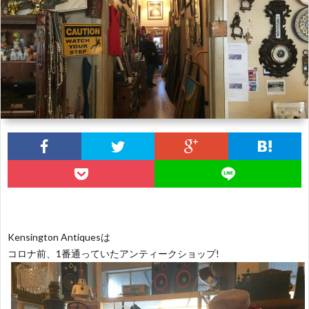
B
H
F
V
S
R
A
Kensington Antiquesは
コロナ前、1番通っていたアンティークショップ!
E
Li