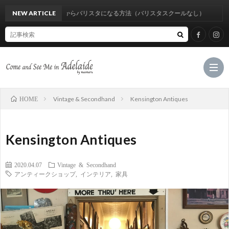
験0からバリスタになる方法（バリスタスクールなし）
NEW ARTICLE
Vintage & Secondhand
Kensington Antiques
HOME
Hom
Kensington Antiques
Cate
2020.04.07
Vintage & Secondhand
アンティークショップ
,
インテリア
,
家具
M
C