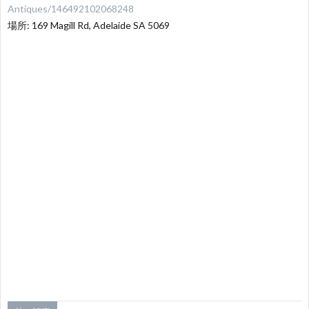
Antiques/146492102068248
場所: 169 Magill Rd, Adelaide SA 5069