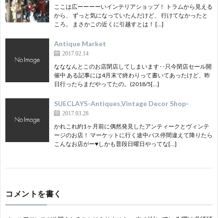
ここは広ーーーーいインテリアショップ！ トラムから見える
から、 ずっと気になっていたんだけど、 行けてなかったと
ころ。 まさかこの近くに引越すとは！ […]
Antique Market
2017.02.14
なななんとこのお店閉店してしまいます‥只今閉店セール開
催中 ある記事には4月末で終わりって書いてあったけど、昨
日行ったらまだやってたの。(2018/5[…]
SUECLAYS-Antiques,Vintage Decor Shop-
2017.03.28
かれこれ約1ヶ月前に偶然発見したアンティークとヴィンテ
ージのお店！ マーケットに行く途中バス停間違えて降りたら
こんなお店がー♥しかも普段日曜日やってな[…]
コメントを書く